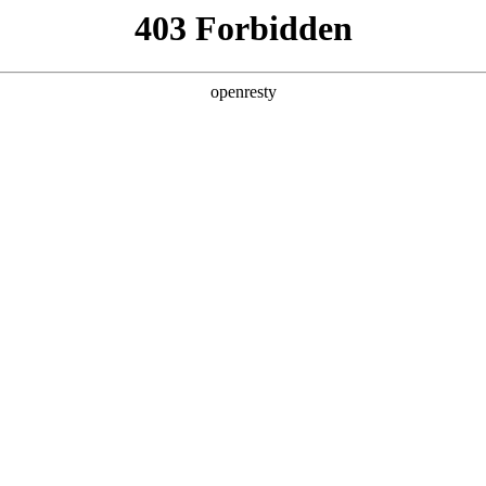
g·人生就是博
新闻中心
品牌特色
招贤纳士
信息